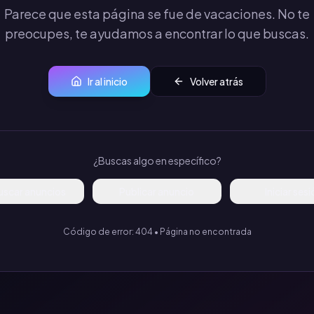
Parece que esta página se fue de vacaciones. No te
preocupes, te ayudamos a encontrar lo que buscas.
Ir al inicio
Volver atrás
¿Buscas algo en específico?
uscar anuncios
Publicar anuncio
Iniciar ses
Código de error: 404 • Página no encontrada