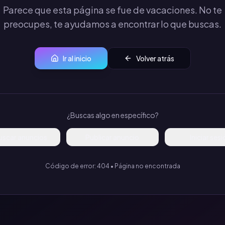
Parece que esta página se fue de vacaciones. No te
preocupes, te ayudamos a encontrar lo que buscas.
Ir al inicio
Volver atrás
¿Buscas algo en específico?
uscar anuncios
Publicar anuncio
Iniciar ses
Código de error: 404 • Página no encontrada