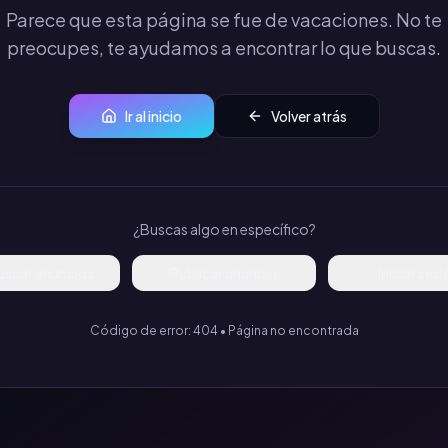
Parece que esta página se fue de vacaciones. No te
preocupes, te ayudamos a encontrar lo que buscas.
Ir al inicio
Volver atrás
¿Buscas algo en específico?
uscar anuncios
Publicar anuncio
Iniciar ses
Código de error: 404 • Página no encontrada