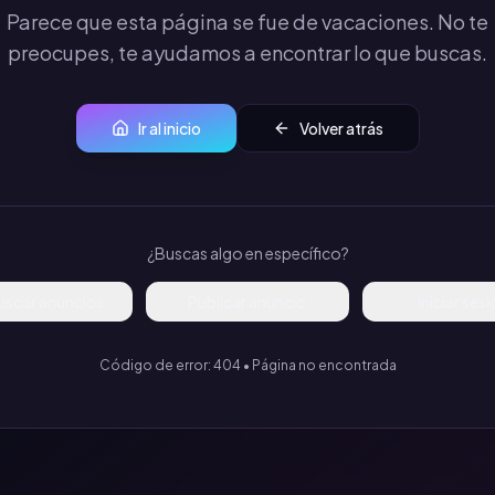
Parece que esta página se fue de vacaciones. No te
preocupes, te ayudamos a encontrar lo que buscas.
Ir al inicio
Volver atrás
¿Buscas algo en específico?
uscar anuncios
Publicar anuncio
Iniciar ses
Código de error: 404 • Página no encontrada